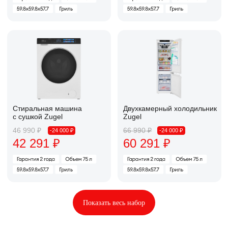
46 990 ₽
66 990 ₽
-24 000 ₽
-24 000 ₽
42 291 ₽
60 291 ₽
Электрический духовой
Электрическая варочная
шкаф Zugel
панель Zugel
37 990 ₽
10 490 ₽
-24 000 ₽
-24 000 ₽
34 191 ₽
9 441 ₽
Двухкамерный холодильник
Встраиваемый винный
Zugel
шкаф Zugel ZCWI280B
15 490 ₽
12 590 ₽
-24 000 ₽
-24 000 ₽
13 941 ₽
11 331 ₽
Встраиваемая
микроволновая печь
Вытяжка Zugel ZHI524GB
46 990 ₽
66 990 ₽
-24 000 ₽
-24 000 ₽
42 291 ₽
60 291 ₽
Показать весь набор
Встраиваемая
Стиральная машина Zugel