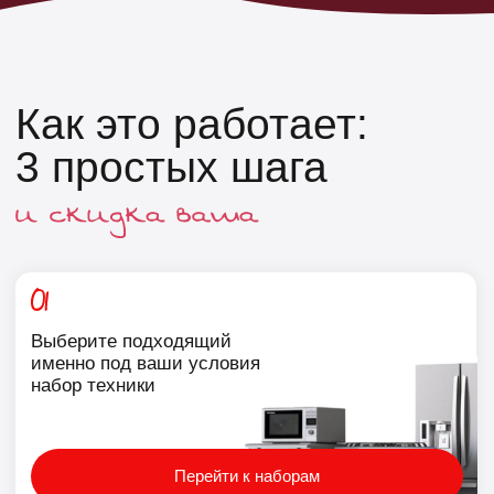
В приложении А101
оставьте заявку
и получите скидку 10%
на этот заказ
Получить промокод
Три готовых
комплекта
Аренда без хлопот
Квартиры с техникой сдаются дороже —
собрали бюджетный набор. Каждая позиция