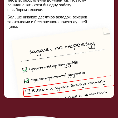
Как это работает:
3 простых шага
Выберите подходящий
именно под ваши условия
набор техники
Перейти к наборам
Перейдите на сайт
Холодильник.ру, корзина
будет уже собрана
Открыть корзину