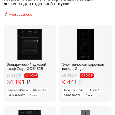
3 051 ₽
2 151 ₽
Утюг Ufesa PV1100C DAILY
BLACK/BLUE
Фен Ufesa Trip & Dry
3 390 ₽
2 390 ₽
-24 000 ₽
-24 000 ₽
3 051 ₽
2 151 ₽
-19 632
176 688 ₽
196 320 ₽
₽
-19 632
176 688 ₽
196 320 ₽
₽
Выбрать комплект
Узнать подробнее
Баланс без компромиссов
Отличное соотношение цены и качества