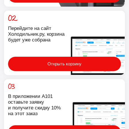
доступна для отдельной покупки
Аренда без хлопот
Квартиры с техникой сдаются дороже —
собрали бюджетный набор. Каждая позиция
доступна для отдельной покупки
Электрический духовой
Электрическая варочная
шкаф Zugel ZOE452B
панель Zugel
37 990 ₽
10 490 ₽
-24 000 ₽
-24 000 ₽
34 191 ₽
9 441 ₽
Электрический духовой
Электрическая варочная
шкаф Zugel ZOE452B
панель Zugel
37 990 ₽
10 490 ₽
-24 000 ₽
-24 000 ₽
34 191 ₽
9 441 ₽
Стиральная машина Zugel
Многокамерный
ZWS8140I Inverter
холодильник Zugel
46 990 ₽
66 990 ₽
-24 000 ₽
-24 000 ₽