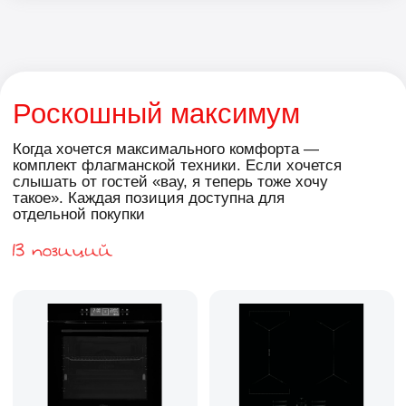
Паровая станция Ufesa
SMART DIGITAL
2 390 ₽
-24 000 ₽
2 151 ₽
-19 632
308 439 ₽
342 710 ₽
₽
Выбрать комплект
Узнать подробнее