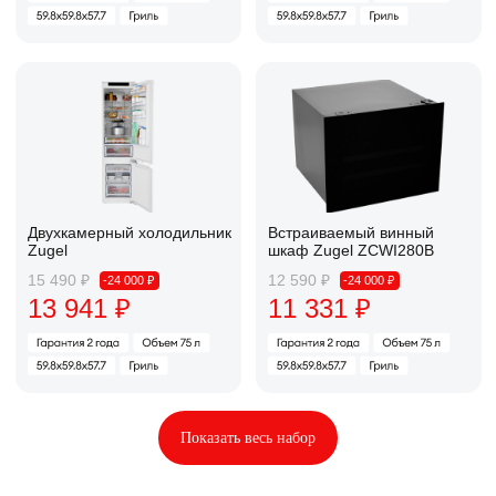
Как получить
промокод
Чтобы получить скидку, заполните заявку
в мобильном приложении А101
Отсканируйте код,
чтобы открыть услугу в приложении
Заполните короткую заявку
в открытой услуге
Промокод появится сразу —
без ожидания
Покупайте технику со скидкой
Показать весь набор