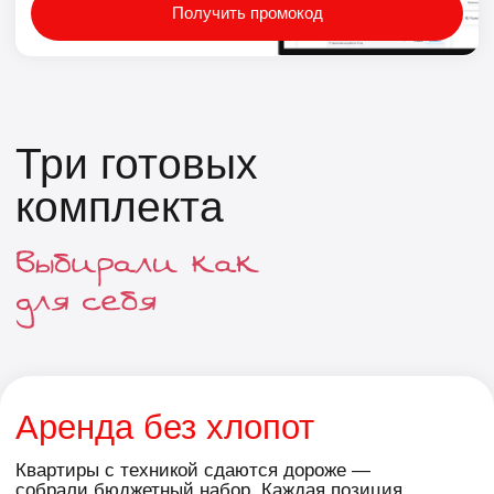
42 291 ₽
60 291 ₽
Стиральная машина Zugel
Многокамерный
ZWS8140I Inverter
холодильник Zugel
46 990 ₽
66 990 ₽
-24 000 ₽
-24 000 ₽
42 291 ₽
60 291 ₽
Вытяжка Zugel ZHI522B
Пылесос Ufesa U3 Digital
15 490 ₽
12 590 ₽
-24 000 ₽
-24 000 ₽
13 941 ₽
11 331 ₽
Вытяжка Zugel ZHI522B
Пылесос Ufesa U3 Digital
15 490 ₽
12 590 ₽
-24 000 ₽
-24 000 ₽
13 941 ₽
11 331 ₽
Утюг Ufesa PV1100C DAILY
BLACK/BLUE
Фен Ufesa Trip & Dry
3 390 ₽
2 390 ₽
-24 000 ₽
-24 000 ₽